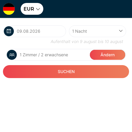
EUR
Aufenthalt von
9 august
bis
10 august
1 Zimmer / 2 erwachsene
Ändern