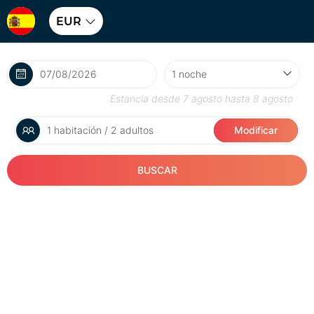
EUR
Estancia desde
7 agosto
hasta
8 agosto
1 habitación / 2 adultos
Modificar