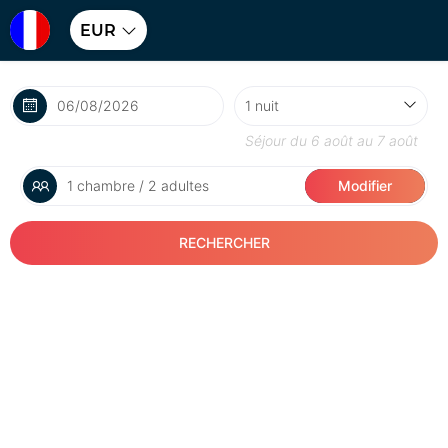
EUR
Séjour du
6 août
au
7 août
1 chambre / 2 adultes
Modifier