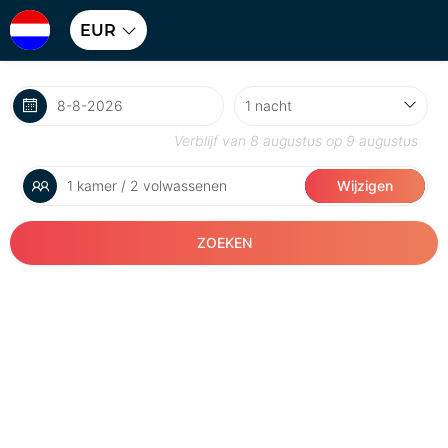
EUR
Verblijf van
8 augustus
op
9 augustus
1 kamer / 2 volwassenen
Wijzigen