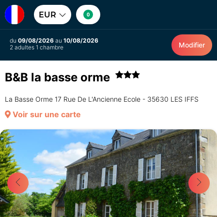
EUR
0
du
09/08/2026
au
10/08/2026
Modifier
2 adultes 1 chambre
B&B la basse orme
La Basse Orme 17 Rue De L'Ancienne Ecole - 35630 LES IFFS
Voir sur une carte