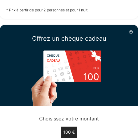
non disponible
non disponible
non disponible
* Prix à partir de pour 2 personnes et pour 1 nuit.
Samedi
15/08
Offrez un chèque cadeau
non disponible
CHÈQUE
CADEAU
EUR
100
Choisissez votre montant
100 €