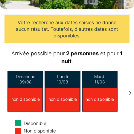
Votre recherche aux dates saisies ne donne
aucun résultat. Toutefois, d'autres dates sont
disponibles.
Arrivée possible pour
2 personnes
et pour
1
nuit
.
Dimanche
Lundi
Mardi
09/08
10/08
11/08
non disponible
non disponible
non disponible
Mercredi
Jeudi
Vendredi
Disponible
12/08
13/08
14/08
Non disponible