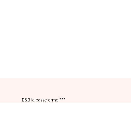
B&B la basse orme
La Basse Orme,
17 Rue De L'Ancienne Ecole,
35630 LES IFFS - FRANCE