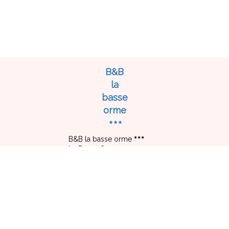
B&B
la
basse
orme
B&B la basse orme
La Basse Orme,
17 Rue De L'Ancienne Ecole,
35630 LES IFFS - FRANCE
+33 6 49 86 30 68
E-Mail-Kontakt