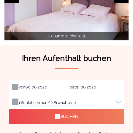
lit chambre charlotte
Ihren Aufenthalt buchen
Von
bis
1
Schlafzimmer /
2
Erwachsene
SUCHEN